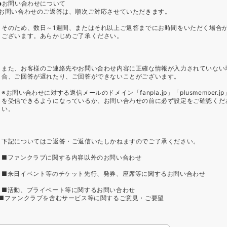
お問い合わせについて
お問い合わせのご返答は、順次ご対応させていただきます。
そのため、数日～1週間、またはそれ以上ご返答までにお時間をいただく場合
ございます。あらかじめご了承ください。
また、お客様のご連絡先やお問い合わせ内容に正確な情報が入力されていない
合、ご回答が遅れたり、ご回答ができないことがございます。
※お問い合わせに対する返信メールのドメイン「fanpla.jp」「plusmember.jp
を受信できるようになっているか、お問い合わせの前に必ず設定をご確認くだ
い。
下記についてはご返答・ご返信いたしかねますのでご了承ください。
■ファンクラブに関する内容以外のお問い合わせ
■来日イベント等のチケット先行、発券、座席等に関するお問い合わせ
■活動、プライベート等に関するお問い合わせ
■ファンクラブを含むサービス等に関するご意見・ご要望