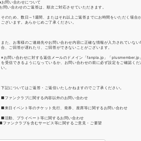
お問い合わせについて
お問い合わせのご返答は、順次ご対応させていただきます。
そのため、数日～1週間、またはそれ以上ご返答までにお時間をいただく場合
ございます。あらかじめご了承ください。
また、お客様のご連絡先やお問い合わせ内容に正確な情報が入力されていない
合、ご回答が遅れたり、ご回答ができないことがございます。
※お問い合わせに対する返信メールのドメイン「fanpla.jp」「plusmember.jp
を受信できるようになっているか、お問い合わせの前に必ず設定をご確認くだ
い。
下記についてはご返答・ご返信いたしかねますのでご了承ください。
■ファンクラブに関する内容以外のお問い合わせ
■来日イベント等のチケット先行、発券、座席等に関するお問い合わせ
■活動、プライベート等に関するお問い合わせ
■ファンクラブを含むサービス等に関するご意見・ご要望