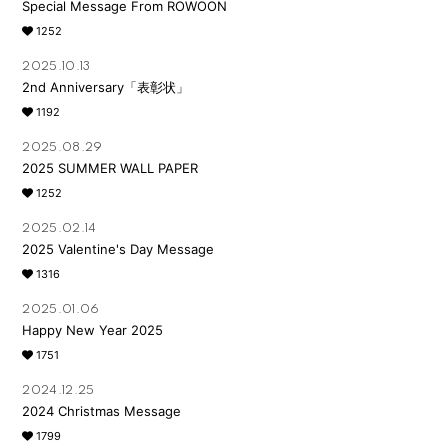
Special Message From ROWOON
1252
2025.10.13
2nd Anniversary「表彰状」
1192
2025.08.29
2025 SUMMER WALL PAPER
1252
2025.02.14
2025 Valentine's Day Message
1316
2025.01.06
Happy New Year 2025
1751
会員登録
ログイン
2024.12.25
2024 Christmas Message
Gallery
1799