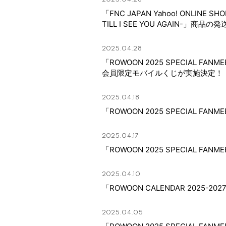
2025.04.28
「FNC JAPAN Yahoo! ONLI
TILL I SEE YOU AGAIN-」
2025.04.28
「ROWOON 2025 SPECIAL FANMEET
会員限定モバイルくじが実施決定！
2025.04.18
「ROWOON 2025 SPECIAL FANM
HOME
2025.04.17
「ROWOON 2025 SPECIAL FANM
INFORMATION
2025.04.10
PROFILE
「ROWOON CALENDAR 2025-202
BIOGRAPHY
2025.04.05