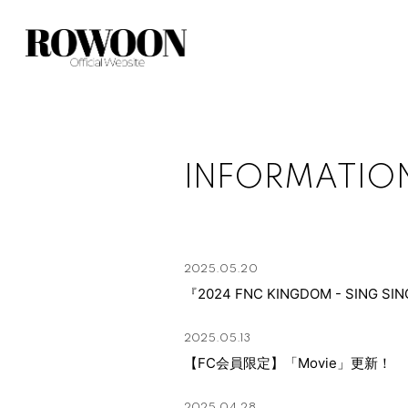
INFORMATIO
2025.05.20
『2024 FNC KINGDOM - SING S
2025.05.13
【FC会員限定】「Movie」更新！