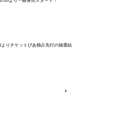
12(土)10:00より一般発売スタート！
Wallpaper
from. ROWOON
Magazine
-」本日18:00よりチケットぴあ独占先行の抽選結
Special