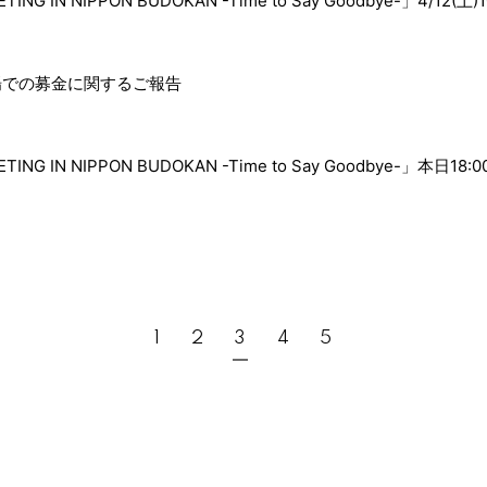
ETING IN NIPPON BUDOKAN -Time to Say Goodbye-」4/
会場での募金に関するご報告
MEETING IN NIPPON BUDOKAN -Time to Say Goodbye
1
2
3
4
5