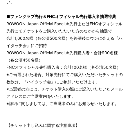
い。
会員登録
ログイン
■ファンクラブ先行＆FNCオフィシャル先行購入者抽選特典
Gallery
ROWOON Japan Official Fanclub先行またはFNCオフィシャル
先行にてチケットをご購入いただいた方のなかから抽選で
Movie
合計1,000名様（各公演500名様）を終演後ロウンに会える『ハ
Wallpaper
イタッチ会』にご招待！
ROWOON Japan Official Fanclub先行購入者：合計900名様
from. ROWOON
（各公演450名様）
Magazine
FNCオフィシャル先行購入者：合計100名様（各公演50名様）
※ご当選された場合、対象先行にてご購入いただいたチケットの
Special
枚数分、『ハイタッチ会』にご参加いただけます。
※当選者の方には、チケット購入の際にご記入いただいたメール
アドレスにご当選案内をいたします。
※詳細に関しましては、ご当選者のみにお知らせいたします。
【チケット申し込みに関する注意事項】