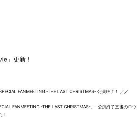
vie」更新！
SPECIAL FANMEETING -THE LAST CHRISTMAS- 公演終了！ ／／
SPECIAL FANMEETING -THE LAST CHRISTMAS-」- 公演終
た！