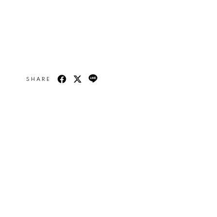
会員登録
ログイン
Gallery
Movie
SHARE
Wallpaper
from. ROWOON
Magazine
Special